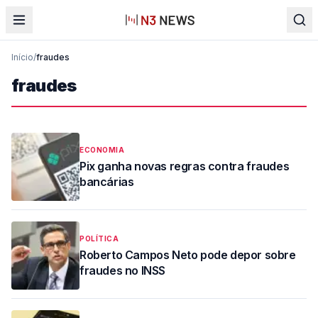
Início
/
fraudes
fraudes
ECONOMIA
Pix ganha novas regras contra fraudes
bancárias
POLÍTICA
Roberto Campos Neto pode depor sobre
fraudes no INSS