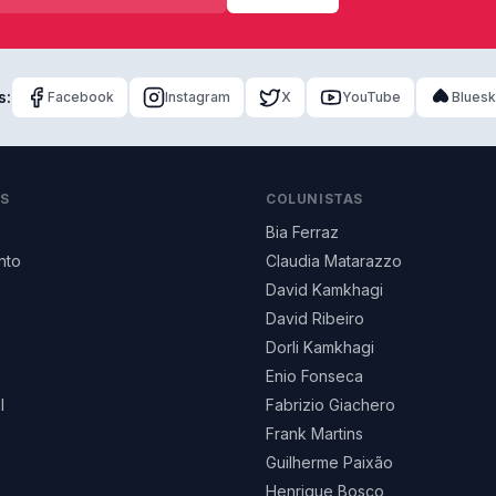
s:
Facebook
Instagram
X
YouTube
Blues
AS
COLUNISTAS
Bia Ferraz
nto
Claudia Matarazzo
David Kamkhagi
David Ribeiro
Dorli Kamkhagi
Enio Fonseca
l
Fabrizio Giachero
Frank Martins
Guilherme Paixão
Henrique Bosco