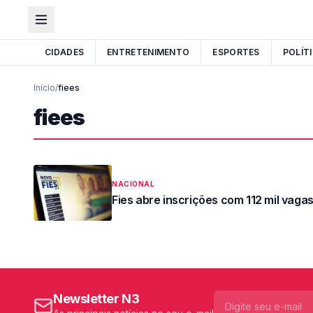
CIDADES
ENTRETENIMENTO
ESPORTES
POLÍT
Início
/
fiees
fiees
NACIONAL
Fies abre inscrições com 112 mil vaga
Newsletter N3