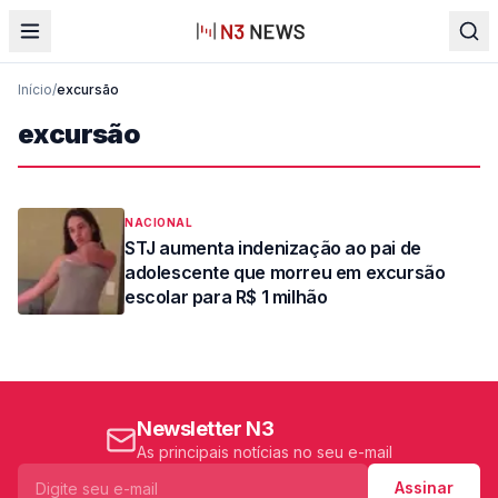
Início
/
excursão
excursão
NACIONAL
STJ aumenta indenização ao pai de
adolescente que morreu em excursão
escolar para R$ 1 milhão
Newsletter N3
As principais notícias no seu e-mail
Assinar