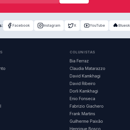
s:
Facebook
Instagram
X
YouTube
Blues
AS
COLUNISTAS
Bia Ferraz
nto
Claudia Matarazzo
David Kamkhagi
David Ribeiro
Dorli Kamkhagi
Enio Fonseca
l
Fabrizio Giachero
Frank Martins
Guilherme Paixão
Henrique Bosco