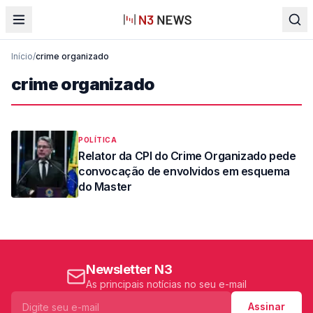
Início
/
crime organizado
crime organizado
POLÍTICA
Relator da CPI do Crime Organizado pede
convocação de envolvidos em esquema
do Master
Newsletter N3
As principais notícias no seu e-mail
Assinar