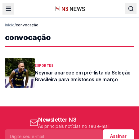
Início
/
convocação
convocação
ESPORTES
Neymar aparece em pré-lista da Seleção
Brasileira para amistosos de março
Newsletter N3
As principais notícias no seu e-mail
Assinar