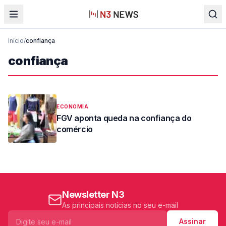
Início
/
confiança
confiança
ECONOMIA
FGV aponta queda na confiança do
comércio
Newsletter N3
As principais notícias no seu e-mail
Assinar