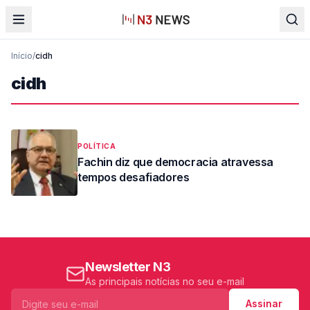
Início
/
cidh
cidh
POLÍTICA
Fachin diz que democracia atravessa
tempos desafiadores
Newsletter N3
As principais notícias no seu e-mail
Assinar