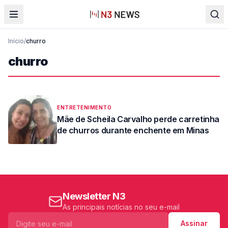
Início
/
churro
churro
ENTRETENIMENTO
Mãe de Scheila Carvalho perde carretinha
de churros durante enchente em Minas
Newsletter N3
As principais notícias no seu e-mail
Assinar