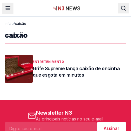
Início
/
caixão
caixão
ENTRETENIMENTO
Grife Supreme lança caixão de oncinha
que esgota em minutos
Newsletter N3
As principais notícias no seu e-mail
Assinar