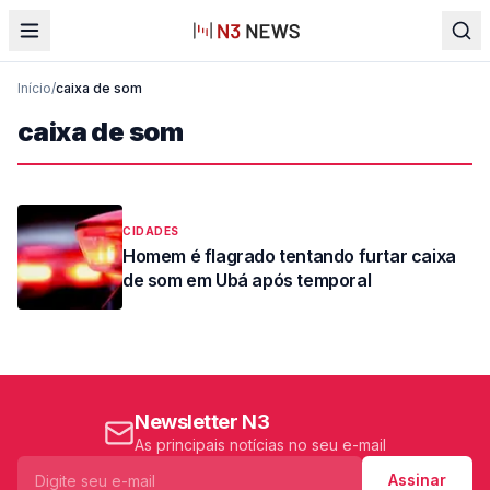
Início
/
caixa de som
caixa de som
CIDADES
Homem é flagrado tentando furtar caixa
de som em Ubá após temporal
Newsletter N3
As principais notícias no seu e-mail
Assinar