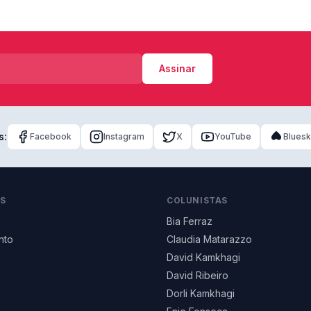
Assinar
s:
Facebook
Instagram
X
YouTube
Blues
AS
COLUNISTAS
Bia Ferraz
nto
Claudia Matarazzo
David Kamkhagi
David Ribeiro
Dorli Kamkhagi