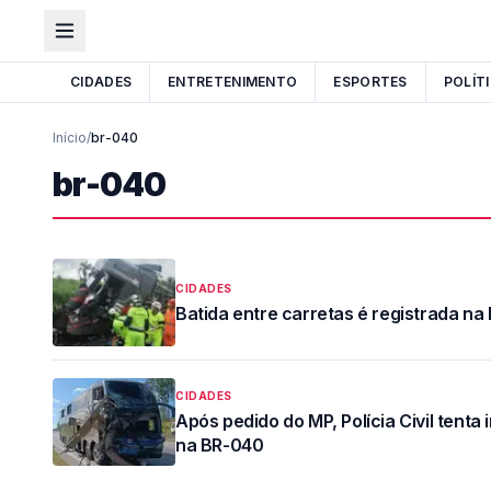
CIDADES
ENTRETENIMENTO
ESPORTES
POLÍT
Início
/
br-040
br-040
CIDADES
Batida entre carretas é registrada n
CIDADES
Após pedido do MP, Polícia Civil tenta 
na BR-040