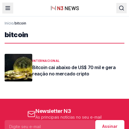
Início
/
bitcoin
bitcoin
INTERNACIONAL
Bitcoin cai abaixo de US$ 70 mil e gera
reação no mercado cripto
Newsletter N3
As principais notícias no seu e-mail
Assinar