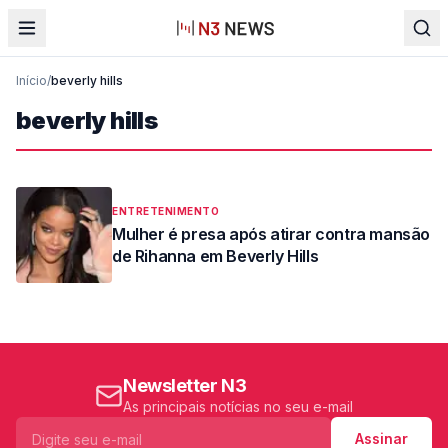
Início
/
beverly hills
beverly hills
ENTRETENIMENTO
Mulher é presa após atirar contra mansão
de Rihanna em Beverly Hills
Newsletter N3
As principais notícias no seu e-mail
Assinar