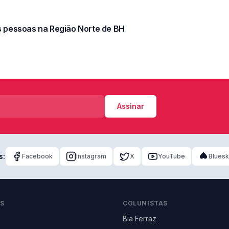
is pessoas na Região Norte de BH
Assinar
s:
Facebook
Instagram
X
YouTube
Blues
AS
COLUNISTAS
Bia Ferraz