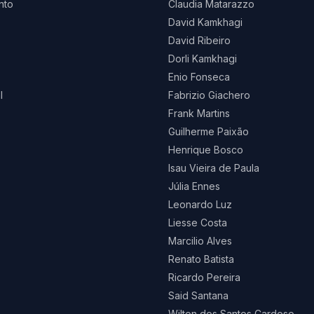
nto
Claudia Matarazzo
David Kamkhagi
David Ribeiro
Dorli Kamkhagi
Enio Fonseca
l
Fabrizio Giachero
Frank Martins
Guilherme Paixão
Henrique Bosco
Isau Vieira de Paula
Júlia Ennes
Leonardo Luz
Liesse Costa
Marcilio Alves
Renato Batista
Ricardo Pereira
Said Santana
Wilton dos Santos Cardoso