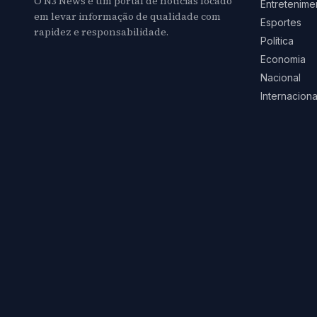
O N3 News é um portal de notícias focado
Entretenime
em levar informação de qualidade com
Esportes
rapidez e responsabilidade.
Política
Economia
Nacional
Internaciona