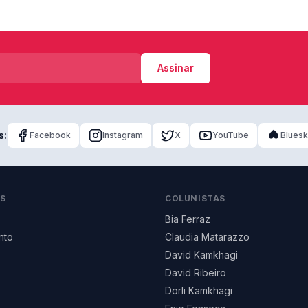
Assinar
s:
Facebook
Instagram
X
YouTube
Blues
AS
COLUNISTAS
Bia Ferraz
nto
Claudia Matarazzo
David Kamkhagi
David Ribeiro
Dorli Kamkhagi