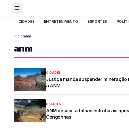
CIDADES
ENTRETENIMENTO
ESPORTES
POLÍT
Início
/
anm
anm
CIDADES
Justiça manda suspender mineração na
à ANM
CIDADES
ANM descarta falhas estruturais apó
Congonhas