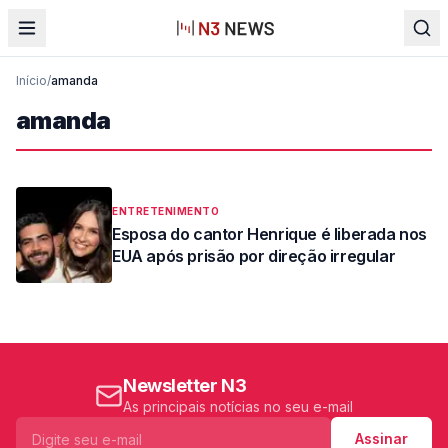
Início
/
amanda
amanda
ENTRETENIMENTO
Esposa do cantor Henrique é liberada nos
EUA após prisão por direção irregular
Newsletter N3
As principais notícias no seu e-mail
Assinar