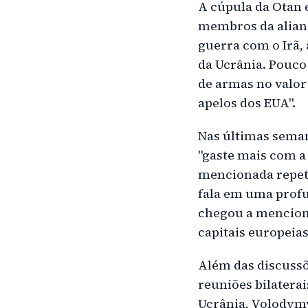
A cúpula da Otan e
membros da alianç
guerra com o Irã,
da Ucrânia. Pouco
de armas no valor
apelos dos EUA".
Nas últimas sema
"gaste mais com a 
mencionada repet
fala em uma profu
chegou a mencion
capitais europeias
Além das discussõ
reuniões bilaterai
Ucrânia, Volodymy