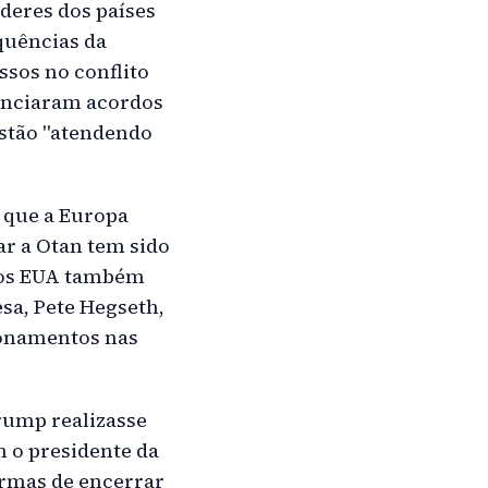
íderes dos países
quências da
ssos no conflito
nunciaram acordos
estão "atendendo
 que a Europa
ar a Otan tem sido
dos EUA também
sa, Pete Hegseth,
ionamentos nas
rump realizasse
m o presidente da
ormas de encerrar