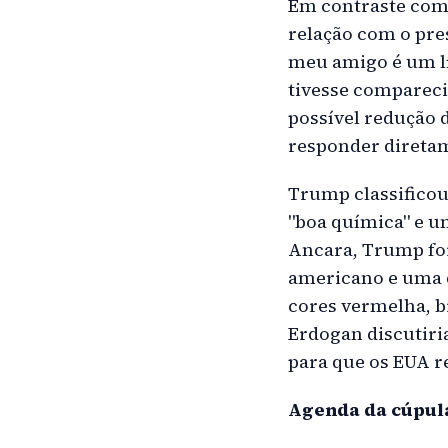
Em contraste com 
relação com o pre
meu amigo é um lí
tivesse compareci
possível redução 
responder direta
Trump classificou
"boa química" e u
Ancara, Trump foi
americano e uma 
cores vermelha, br
Erdogan discutiri
para que os EUA r
Agenda da cúpul