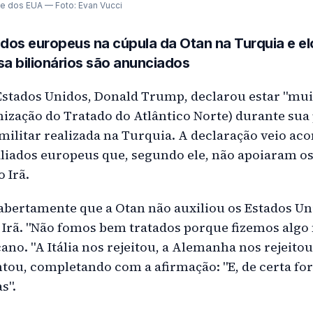
e dos EUA — Foto: Evan Vucci
iados europeus na cúpula da Otan na Turquia e e
a bilionários são anunciados
Estados Unidos, Donald Trump, declarou estar "mu
ização do Tratado do Atlântico Norte) durante sua 
 militar realizada na Turquia. A declaração veio a
a aliados europeus que, segundo ele, não apoiaram o
 Irã.
ertamente que a Otan não auxiliou os Estados Un
 Irã. "Não fomos bem tratados porque fizemos algo 
no. "A Itália nos rejeitou, a Alemanha nos rejeitou
ntou, completando com a afirmação: "E, de certa fo
s".