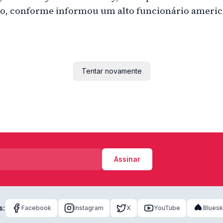
so, conforme informou um alto funcionário americ
Tentar novamente
Assinar
s:
Facebook
Instagram
X
YouTube
Blues