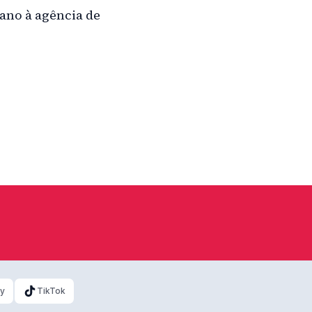
ano à agência de
ky
TikTok