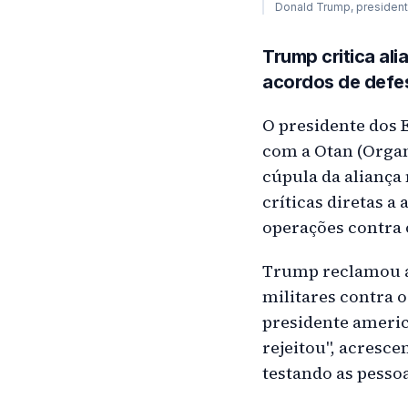
Donald Trump, president
Trump critica al
acordos de defes
O presidente dos 
com a Otan (Organ
cúpula da aliança
críticas diretas 
operações contra o
Trump reclamou ab
militares contra o
presidente america
rejeitou", acresce
testando as pessoa