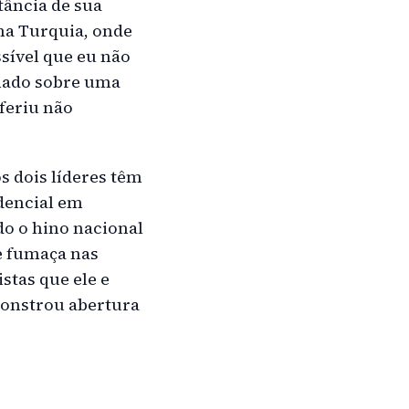
tância de sua
na Turquia, onde
sível que eu não
onado sobre uma
feriu não
 dois líderes têm
idencial em
o o hino nacional
e fumaça nas
stas que ele e
monstrou abertura