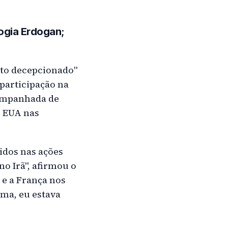
logia Erdogan;
ito decepcionado"
participação na
companhada de
s EUA nas
idos nas ações
no Irã", afirmou o
 e a França nos
rma, eu estava