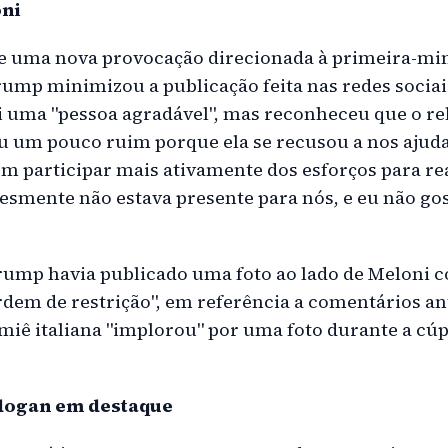
ni
 uma nova provocação direcionada à primeira-minis
ump minimizou a publicação feita nas redes sociais
i uma "pessoa agradável", mas reconheceu que o r
ou um pouco ruim porque ela se recusou a nos ajuda
em participar mais ativamente dos esforços para rea
esmente não estava presente para nós, e eu não gost
rump havia publicado uma foto ao lado de Meloni c
dem de restrição", em referência a comentários an
miê italiana "implorou" por uma foto durante a cú
dogan em destaque