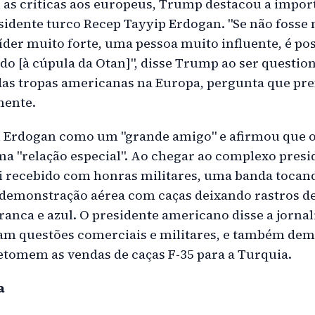
as críticas aos europeus, Trump destacou a impor
sidente turco Recep Tayyip Erdogan. "Se não fosse 
der muito forte, uma pessoa muito influente, é pos
do [à cúpula da Otan]", disse Trump ao ser questi
das tropas americanas na Europa, pergunta que pre
mente.
 Erdogan como um "grande amigo" e afirmou que os
ma "relação especial". Ao chegar ao complexo pres
 recebido com honras militares, uma banda tocand
demonstração aérea com caças deixando rastros d
anca e azul. O presidente americano disse a jornali
am questões comerciais e militares, e também de
etomem as vendas de caças F-35 para a Turquia.
a