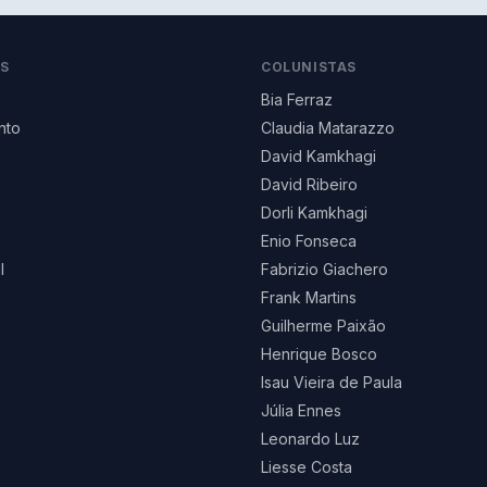
AS
COLUNISTAS
Bia Ferraz
nto
Claudia Matarazzo
David Kamkhagi
David Ribeiro
Dorli Kamkhagi
Enio Fonseca
l
Fabrizio Giachero
Frank Martins
Guilherme Paixão
Henrique Bosco
Isau Vieira de Paula
Júlia Ennes
Leonardo Luz
Liesse Costa