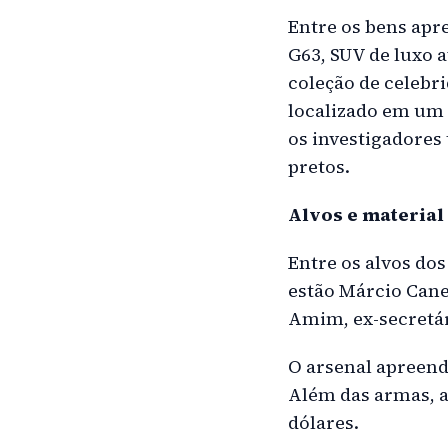
Entre os bens ap
G63, SUV de luxo a
coleção de celebr
localizado em um 
os investigadore
pretos.
Alvos e material
Entre os alvos do
estão Márcio Cane
Amim, ex-secretári
O arsenal apreendi
Além das armas, a
dólares.