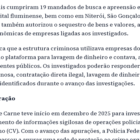
iais cumpriram 19 mandados de busca e apreensão
pital fluminense, bem como em Niterói, São Gonçalo,
a também autorizou o sequestro de bens e valores,
onômicas de empresas ligadas aos investigados.
ca que a estrutura criminosa utilizava empresas do
 plataforma para lavagem de dinheiro e contava, 
gentes públicos. Os investigados poderão responder
osa, contratação direta ilegal, lavagem de dinheir
identificados durante o avanço das investigações.
ração
 Carne teve início em dezembro de 2025 para inve
nto de informações sigilosas de operações policia
(CV). Com o avanço das apurações, a Polícia Fede
 passou a apurar uma rede de proteção ao crime or