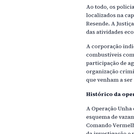
Ao todo, os polic
localizados na ca
Resende. A Justiç
das atividades ec
A corporação indi
combustíveis como
participação de a
organização crimin
que venham a ser 
Histórico da ope
A Operação Unha e
esquema de vazame
Comando Vermelho 
da investigação e