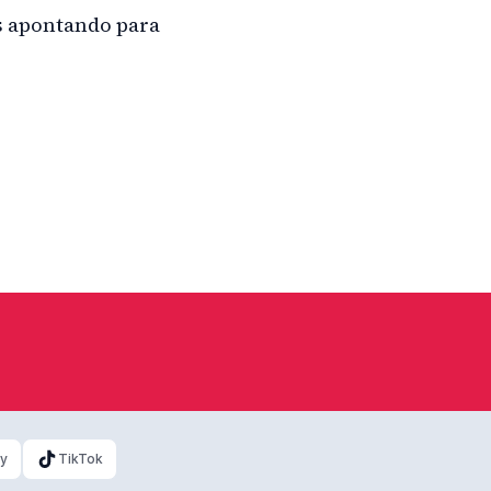
s apontando para
ky
TikTok