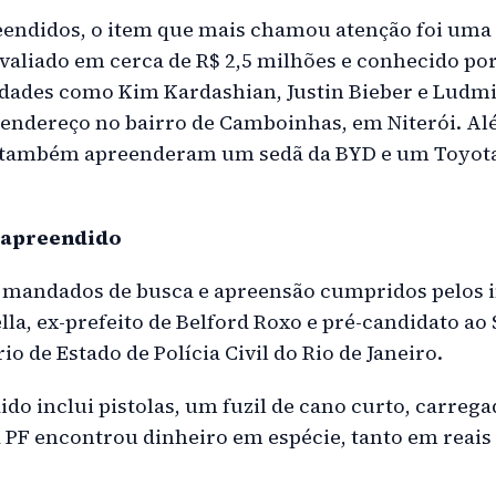
reendidos, o item que mais chamou atenção foi u
valiado em cerca de R$ 2,5 milhões e conhecido por
idades como Kim Kardashian, Justin Bieber e Ludmill
endereço no bairro de Camboinhas, em Niterói. Alé
s também apreenderam um sedã da BYD e um Toyota
 apreendido
s mandados de busca e apreensão cumpridos pelos 
lla, ex-prefeito de Belford Roxo e pré-candidato ao
o de Estado de Polícia Civil do Rio de Janeiro.
do inclui pistolas, um fuzil de cano curto, carreg
 PF encontrou dinheiro em espécie, tanto em reai