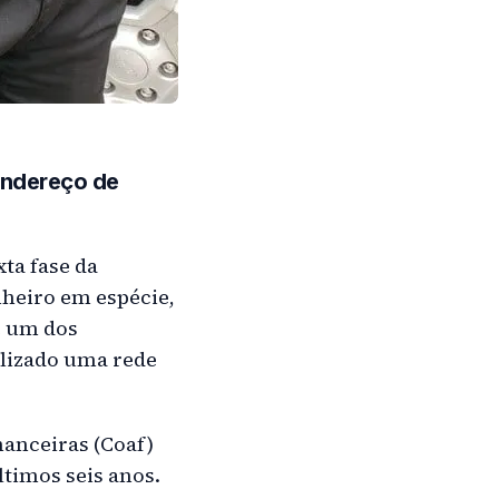
endereço de
xta fase da
heiro em espécie,
e um dos
ilizado uma rede
nanceiras (Coaf)
timos seis anos.