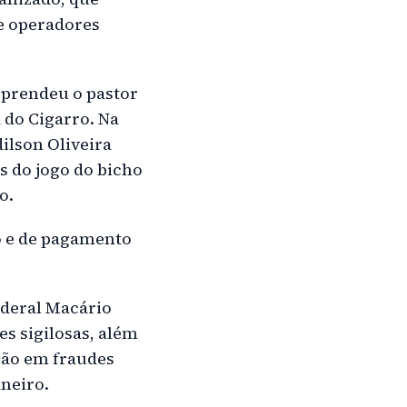
 e operadores
 prendeu o pastor
 do Cigarro. Na
ilson Oliveira
s do jogo do bicho
o.
o e de pagamento
deral Macário
s sigilosas, além
ção em fraudes
aneiro.