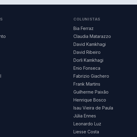
AS
COLUNISTAS
Bia Ferraz
nto
Claudia Matarazzo
David Kamkhagi
David Ribeiro
Dorli Kamkhagi
Enio Fonseca
l
Fabrizio Giachero
Frank Martins
Guilherme Paixão
Henrique Bosco
Isau Vieira de Paula
Júlia Ennes
Leonardo Luz
Liesse Costa