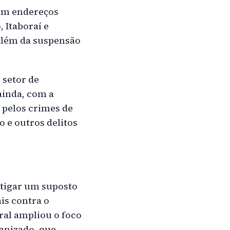
 em endereços
 Itaboraí e
 além da suspensão
 setor de
ainda, com a
 pelos crimes de
o e outros delitos
stigar um suposto
is contra o
ral ampliou o foco
ganizado, que