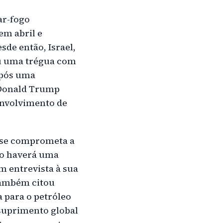
ar-fogo
em abril e
de então, Israel,
ou uma trégua com
após uma
e Donald Trump
envolvimento de
ã se comprometa a
ão haverá uma
m entrevista à sua
também citou
 para o petróleo
suprimento global