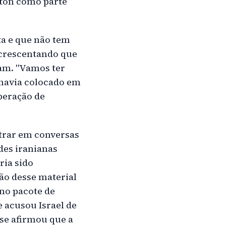
gton como parte
ta e que não tem
acrescentando que
am. "Vamos ter
 havia colocado em
beração de
ntrar em conversas
es iranianas
ria sido
ão desse material
no pacote de
e acusou Israel de
nse afirmou que a