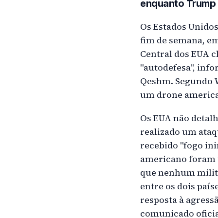
enquanto Trump 
Os Estados Unidos
fim de semana, em
Central dos EUA c
"autodefesa", inf
Qeshm. Segundo W
um drone america
Os EUA não detalh
realizado um ataq
recebido "fogo in
americano foram u
que nenhum milita
entre os dois paí
resposta à agressã
comunicado oficia