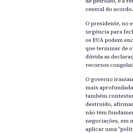
de petróleo, e a 
central do acordo
O presidente, no 
urgência para fec
os EUA podem enc
que terminar de o
dúvida as declara
recursos congela
O governo iranian
mais aprofundada
também contestara
destruído, afirma
não têm fundament
negociações, em me
aplicar uma "polít