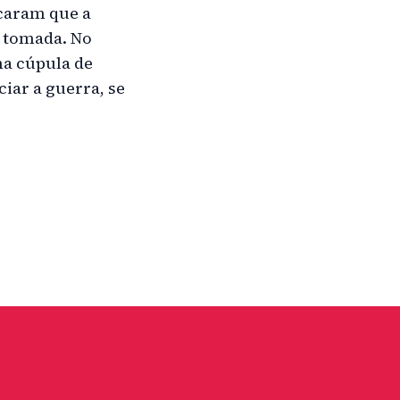
icaram que a
o tomada. No
ma cúpula de
iar a guerra, se