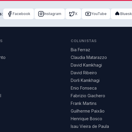
s:
Facebook
Instagram
X
YouTube
Blues
AS
COLUNISTAS
Bia Ferraz
nto
Claudia Matarazzo
David Kamkhagi
David Ribeiro
Dorli Kamkhagi
Enio Fonseca
l
Fabrizio Giachero
Frank Martins
Guilherme Paixão
Henrique Bosco
Isau Vieira de Paula