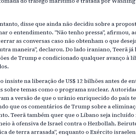
retomada do tráfego marítimo é tratada por Washin
.
entanto, disse que ainda não decidiu sobre a propos
har o entendimento. "Não tenho pressa", afirmou, 
errar as conversas caso não obtenham o que desej
utra maneira", declarou. Do lado iraniano, Teerã já
ções de Trump e condicionado qualquer avanço à li
dos.
o insiste na liberação de US$ 12 bilhões antes de e
s sobre temas como o programa nuclear. Autoridad
m a versão de que o urânio enriquecido do país te
ndo que os comentários de Trump sobre a eliminaç
o. Teerã também quer que o Líbano seja incluído 
io à ofensiva de Israel contra o Hezbollah. Beirut
ica de terra arrasada", enquanto o Exército israele