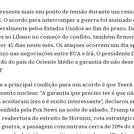
resenta mais um ponto de tensão durante um cess
. O acordo para interromper a guerra foi assinado 
eralmente pelos Estados Unidos ao fim do prazo. Des
es ao Líbano no começo do conflito, também firm
 por 45 dias neste mês. Os ataques ocorrem um dia 
anço nas negociações entre EUA e Irã. O president
ido do país do Oriente Médio a garantia de não des
T
 a principal condição para um acordo é que Teer
ento nuclear. "A garantia que preciso ter é que n
 aceitaram isso e é muito interessante", declarou e
exibida pela Fox News na noite de sábado. Trump 
 reabertura do estreito de Hormuz, rota estratégica
 guerra, a passagem concentrava cerca de 20% do 