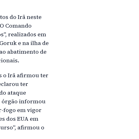
os do Irã neste
s. O Comando
s", realizados em
Goruk e na ilha de
ao abatimento de
ionais.
 o Irã afirmou ter
clarou ter
 do ataque
O órgão informou
r-fogo em vigor
ses dos EUA em
curso", afirmou o