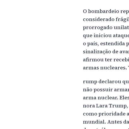
O bombardeio rep
considerado frágil
prorrogado unilat
que iniciou ataqu
o país, estendida
sinalização de av
afirmou ter receb
armas nucleares. 
rump declarou que
não possuir armam
arma nuclear. Eles
nora Lara Trump, 
como prioridade a
mundial. Antes da