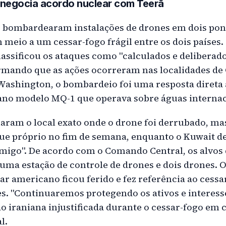
negocia acordo nuclear com Teerã
 bombardearam instalações de drones em dois pont
 meio a um cessar-fogo frágil entre os dois paíse
lassificou os ataques como "calculados e deliberado
ormando que as ações ocorreram nas localidades de 
ashington, o bombardeio foi uma resposta direta 
no modelo MQ-1 que operava sobre águas internac
aram o local exato onde o drone foi derrubado, mas
ue próprio no fim de semana, enquanto o Kuwait de
imigo". De acordo com o Comando Central, os alvos
ma estação de controle de drones e dois drones. 
r americano ficou ferido e fez referência ao cessa
ses. "Continuaremos protegendo os ativos e interes
o iraniana injustificada durante o cessar-fogo em 
l.