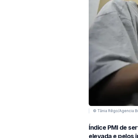
© Tânia Rêgo/Agencia Br
Índice PMI de se
elevada e pelos 