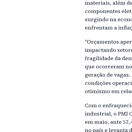
materiais, além d
componentes eletr
surgindo na econo
enfrentam a inflaç
"Orçamentos apert
impactando setore
fragilidade da d
que ocorreram no 
geração de vagas. 
condições operaci
otimismo em relaç
Com o enfraquecim
industrial, o PMI 
em maio, ante 52,
no país e levanta