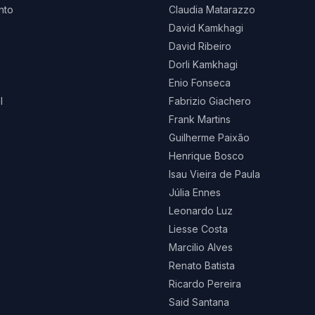
nto
Claudia Matarazzo
David Kamkhagi
David Ribeiro
Dorli Kamkhagi
Enio Fonseca
l
Fabrizio Giachero
Frank Martins
Guilherme Paixão
Henrique Bosco
Isau Vieira de Paula
Júlia Ennes
Leonardo Luz
Liesse Costa
Marcilio Alves
Renato Batista
Ricardo Pereira
Said Santana