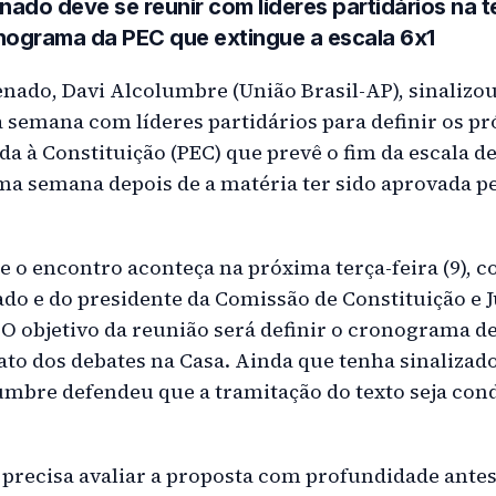
ado deve se reunir com líderes partidários na te
onograma da PEC que extingue a escala 6x1
enado, Davi Alcolumbre (União Brasil-AP), sinalizou
 semana com líderes partidários para definir os p
 à Constituição (PEC) que prevê o fim da escala de
a semana depois de a matéria ter sido aprovada p
e o encontro aconteça na próxima terça-feira (9), 
do e do presidente da Comissão de Constituição e Ju
O objetivo da reunião será definir o cronograma de
to dos debates na Casa. Ainda que tenha sinalizado
umbre defendeu que a tramitação do texto seja co
o precisa avaliar a proposta com profundidade ante