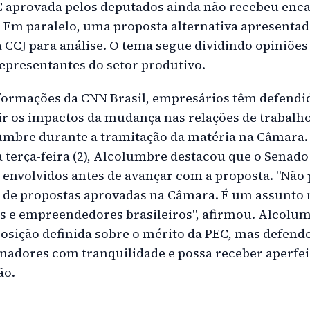
EC aprovada pelos deputados ainda não recebeu e
 Em paralelo, uma proposta alternativa apresentada
 CCJ para análise. O tema segue dividindo opiniões
epresentantes do setor produtivo.
formações da CNN Brasil, empresários têm defendi
ir os impactos da mudança nas relações de trabalh
umbre durante a tramitação da matéria na Câmara.
a terça-feira (2), Alcolumbre destacou que o Senado
s envolvidos antes de avançar com a proposta. "Nã
 de propostas aprovadas na Câmara. É um assunto 
es e empreendedores brasileiros", afirmou. Alcol
osição definida sobre o mérito da PEC, mas defende
enadores com tranquilidade e possa receber aperf
ão.