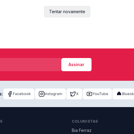
Tentar novamente
Assinar
s:
Facebook
Instagram
X
YouTube
Blues
AS
COLUNISTAS
Bia Ferraz