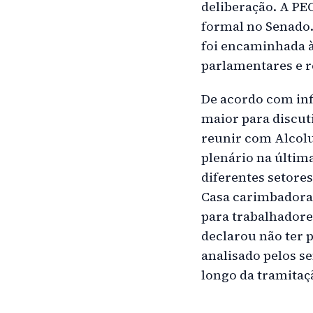
deliberação. A P
formal no Senado.
foi encaminhada à
parlamentares e r
De acordo com in
maior para discut
reunir com Alcol
plenário na últim
diferentes setore
Casa carimbadora
para trabalhador
declarou não ter p
analisado pelos s
longo da tramitaç