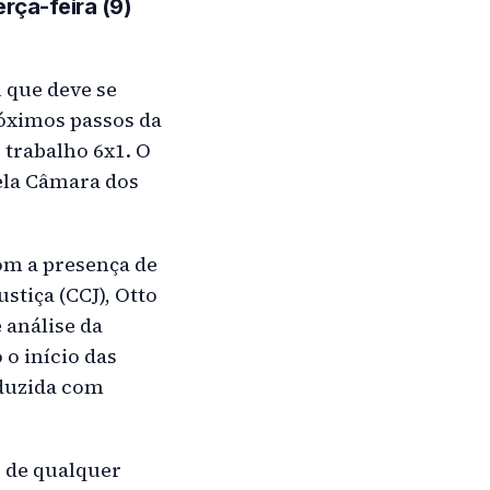
rça-feira (9)
 que deve se
róximos passos da
 trabalho 6x1. O
ela Câmara dos
com a presença de
stiça (CCJ), Otto
 análise da
 o início das
nduzida com
s de qualquer