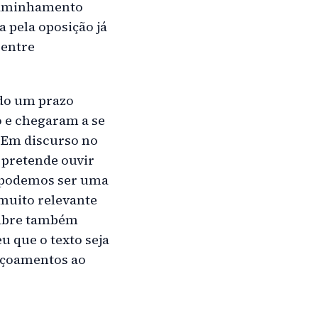
ncaminhamento
 pela oposição já
 entre
do um prazo
o e chegaram a se
 Em discurso no
 pretende ouvir
o podemos ser uma
muito relevante
umbre também
u que o texto seja
eiçoamentos ao