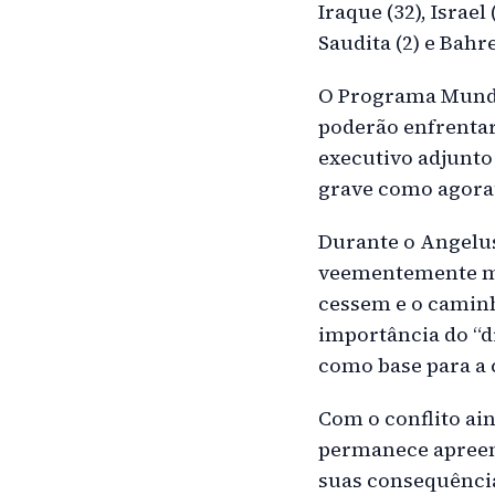
Iraque (32), Israel
Saudita (2) e Bahre
O Programa Mundia
poderão enfrentar 
executivo adjunto
grave como agora
Durante o Angelus
veementemente me
cessem e o caminh
importância do “d
como base para a 
Com o conflito ai
permanece apreen
suas consequênci