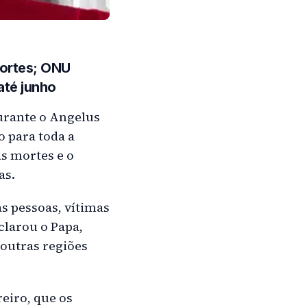
 mortes; ONU
até junho
durante o Angelus
o para toda a
s mortes e o
as.
s pessoas, vítimas
clarou o Papa,
outras regiões
eiro, que os