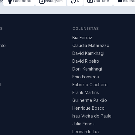
s:
Facebook
Instagram
X
YouTube
Blues
AS
COLUNISTAS
Bia Ferraz
nto
Claudia Matarazzo
David Kamkhagi
David Ribeiro
Dorli Kamkhagi
Enio Fonseca
l
Fabrizio Giachero
Frank Martins
Guilherme Paixão
Henrique Bosco
Isau Vieira de Paula
Júlia Ennes
Leonardo Luz