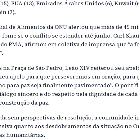
 (15), EUA (13), Emirados Árabes Unidos (6), Kuwait (
in (2).
l de Alimentos da ONU alertou que mais de 45 mi
fome se o conflito se estender até junho. Carl Skau
 do PMA, afirmou em coletiva de imprensa que “a f
”.
 na Praça de São Pedro, Leão XIV reiterou seu apel
u apelo para que perseveremos em oração, para qu
o para paz seja finalmente pavimentado”. O pontífi
iálogo sincero e do respeito pela dignidade de ca
construção da paz.
nda sem perspectivas de resolução, a comunidade i
siva quanto aos desdobramentos da situação no Or
as humanitárias.