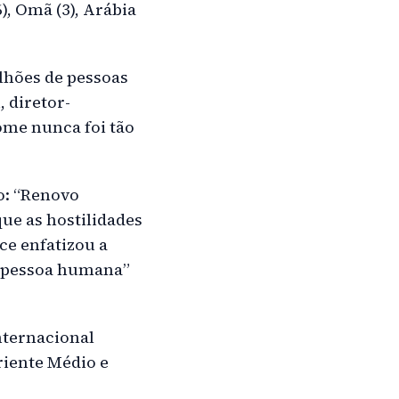
6), Omã (3), Arábia
lhões de pessoas
, diretor-
ome nunca foi tão
o: “Renovo
e as hostilidades
ce enfatizou a
da pessoa humana”
nternacional
iente Médio e