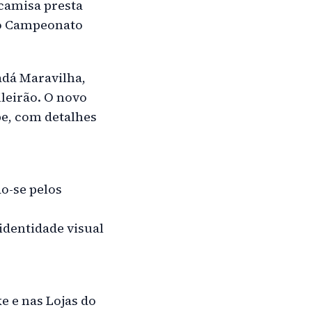
 camisa presta
ro Campeonato
adá Maravilha,
leirão. O novo
e, com detalhes
do-se pelos
dentidade visual
ke e nas Lojas do