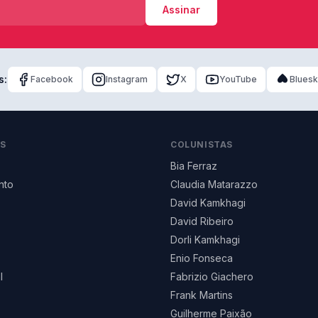
Assinar
s:
Facebook
Instagram
X
YouTube
Blues
AS
COLUNISTAS
Bia Ferraz
nto
Claudia Matarazzo
David Kamkhagi
David Ribeiro
Dorli Kamkhagi
Enio Fonseca
l
Fabrizio Giachero
Frank Martins
Guilherme Paixão