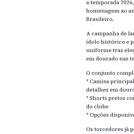
a temporada 2026,
homenagem ao ano
Brasileiro.
A campanha de lan
ídolo histórico e
uniforme traz el
em dourado nas tra
O conjunto comple
* Camisa principal
detalhes em dour
* Shorts pretos c
do clube
* Opções disponív
Os torcedores já p