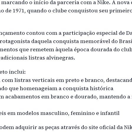
 marcando o início da parceria com a Nike. A nova
 de 1971, quando o clube conquistou seu primei
çamento contou com a participação especial de D
 protagonista daquela conquista memorável do Brasi
ementos que remetem àquela época dourada do club
dicionais listras alvinegras.
to inclui:
 com listras verticais em preto e branco, destacan
ado que homenageiam a conquista histórica
om acabamentos em branco e dourado, mantendo a i
eis em modelos masculino, feminino e infantil
odem adquirir as peças através do site oficial da Ni